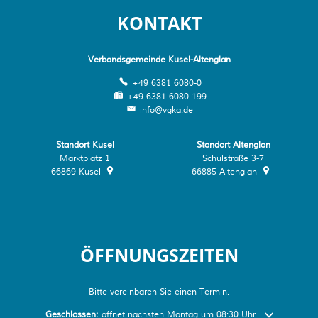
KONTAKT
Verbandsgemeinde Kusel-Altenglan
+49 6381 6080-0
+49 6381 6080-199
info@vgka.de
Standort Kusel
Standort Altenglan
Marktplatz 1
Schulstraße 3-7
66869
Kusel
66885
Altenglan
ÖFFNUNGSZEITEN
Bitte vereinbaren Sie einen Termin.
Klicken, um weitere Öffnungs- oder Schließzeiten auszublenden
Geschlossen:
öffnet nächsten Montag um 08:30 Uhr