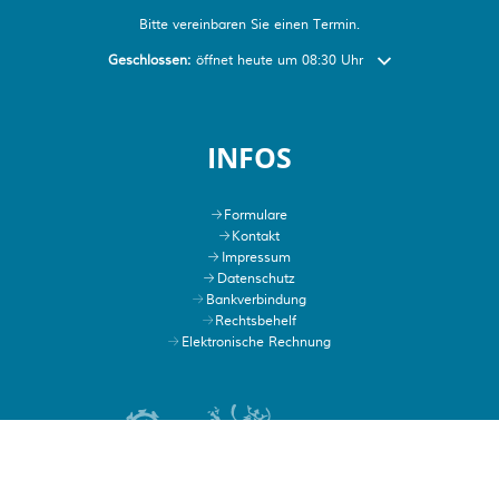
Bitte vereinbaren Sie einen Termin.
Klicken, um weitere Öffnungs- oder Schließzeiten auszublend
Geschlossen:
öffnet heute um 08:30 Uhr
INFOS
Formulare
Kontakt
Impressum
Datenschutz
Bankverbindung
Rechtsbehelf
Elektronische Rechnung