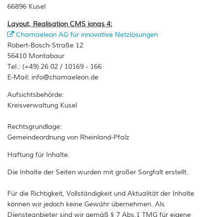
66896 Kusel
Wohnmobilstellplätze
WkB Straßenbeleuchtung Kusel
Layout, Realisation CMS ionas 4:
Wander- & Gästeführer*innen
Chamaeleon AG für innovative Netzlösungen
Robert-Bosch-Straße 12
Mängelmelder der Wanderwege
56410 Montabaur
Mitbringsel & Andenken
Tel.: (+49) 26 02 / 10169 - 166
E-Mail: info@chamaeleon.de
Aufsichtsbehörde:
Kreisverwaltung Kusel
Rechtsgrundlage:
Gemeindeordnung von Rheinland-Pfalz
Haftung für Inhalte.
Die Inhalte der Seiten wurden mit großer Sorgfalt erstellt.
Für die Richtigkeit, Vollständigkeit und Aktualität der Inhalte
können wir jedoch keine Gewähr übernehmen. Als
Diensteanbieter sind wir gemäß § 7 Abs.1 TMG für eigene