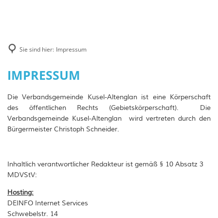
Rathaus
Veranstaltungen
Gemeinden
Rats-und Bürgerinformationssystem
Wirtschaft
Öffentliche Bekanntmachungen
Verbandsgemeinde Kusel-Altenglan
Tourismus
Bürgerservice
Ausschreibungen
Gründen im Remigiusland
Sie sind hier:
Impressum
Unsere Ortsgemeinden
Verwaltung
Wandern
Stellenausschreibungen
Gewerbegebiete
Impressum
IMPRESSUM
Wandern für Firmen & Gruppen
Planauslagen
Unternehmerzentrum Remigiusland
Die Verbandsgemeinde Kusel-Altenglan ist eine Körperschaft
Wanderreiten
Wiederkehrende Beiträge
des öffentlichen Rechts (Gebietskörperschaft). Die
Sehenswürdigkeiten & Ausflugstipps
Verbandsgemeinde Kusel-Altenglan wird vertreten durch den
Wiederkehrende Beiträge Vogelsang
Bürgermeister Christoph Schneider.
Museen u. Ausstellungsräume
Wiederkehrende Beiträge Homburge
Für Kids
Verschonungsfristen OG Konken - 
Inhaltlich verantwortlicher Redakteur ist gemäß § 10 Absatz 3
Kurzurlaub im Grünen
Infobriefe "Neues Entgeltsystem"
MDVStV:
Schwimmbäder
Hosting:
Musterrechner
DEINFO Internet Services
Ferienwohnungen & Wohnen auf de
Wahlen
Schwebelstr. 14