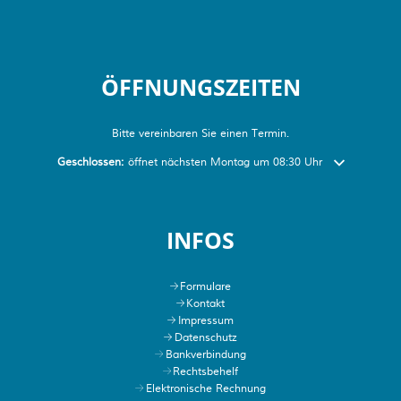
ÖFFNUNGSZEITEN
Bitte vereinbaren Sie einen Termin.
Klicken, um weitere Öffnungs- oder Schließzeiten auszublenden
Geschlossen:
öffnet nächsten Montag um 08:30 Uhr
INFOS
Formulare
Kontakt
Impressum
Datenschutz
Bankverbindung
Rechtsbehelf
Elektronische Rechnung