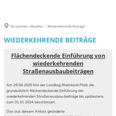
Rathaus
Veranstaltungen
Gemeinden
Rats-und Bürgerinformationssystem
Wirtschaft
Öffentliche Bekanntmachungen
Verbandsgemeinde Kusel-Altenglan
Tourismus
Bürgerservice
Ausschreibungen
Gründen im Remigiusland
Sie sind hier:
Aktuelles
Wiederkehrende Beiträge
Unsere Ortsgemeinden
Verwaltung
Wandern
Stellenausschreibungen
Gewerbegebiete
Wiederkehrende
WIEDERKEHRENDE BEITRÄGE
Wandern für Firmen & Gruppen
Planauslagen
Unternehmerzentrum Remigiusland
Beiträge
Wanderreiten
Wiederkehrende Beiträge
Flächendeckende Einführung von
wiederkehrenden
Sehenswürdigkeiten & Ausflugstipps
Wiederkehrende Beiträge Vogelsang
Straßenausbaubeiträgen
Museen u. Ausstellungsräume
Wiederkehrende Beiträge Homburge
Für Kids
Verschonungsfristen OG Konken - 
Am 29.04.2020 hat der Landtag Rheinland-Pfalz die
grundsätzlich flächendeckende Einführung der
Kurzurlaub im Grünen
Infobriefe "Neues Entgeltsystem"
wiederkehrenden Straßenausbau-beiträge bis spätestens
zum 01.01.2024 beschlossen.
Schwimmbäder
Musterrechner
Das aus diesem Anlass geänderte
Ferienwohnungen & Wohnen auf de
Wahlen