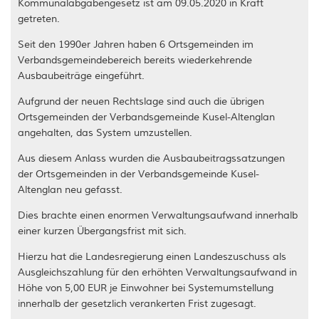
Kommunalabgabengesetz ist am 09.05.2020 in Kraft
Wohnmobilstellplätze
WkB Straßenbeleuchtung Kusel
getreten.
Wander- & Gästeführer*innen
Seit den 1990er Jahren haben 6 Ortsgemeinden im
Verbandsgemeindebereich bereits wiederkehrende
Mängelmelder der Wanderwege
Ausbaubeiträge eingeführt.
Mitbringsel & Andenken
Aufgrund der neuen Rechtslage sind auch die übrigen
Ortsgemeinden der Verbandsgemeinde Kusel-Altenglan
angehalten, das System umzustellen.
Aus diesem Anlass wurden die Ausbaubeitragssatzungen
der Ortsgemeinden in der Verbandsgemeinde Kusel-
Altenglan neu gefasst.
Dies brachte einen enormen Verwaltungsaufwand innerhalb
einer kurzen Übergangsfrist mit sich.
Hierzu hat die Landesregierung einen Landeszuschuss als
Ausgleichszahlung für den erhöhten Verwaltungsaufwand in
Höhe von 5,00 EUR je Einwohner bei Systemumstellung
innerhalb der gesetzlich verankerten Frist zugesagt.