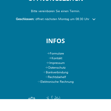
Bitte vereinbaren Sie einen Termin.
Klicken, um weitere Öffnungs- oder Schließzeiten auszublenden
Geschlossen:
öffnet nächsten Montag um 08:30 Uhr
INFOS
Formulare
Kontakt
Impressum
Datenschutz
Bankverbindung
Rechtsbehelf
Elektronische Rechnung