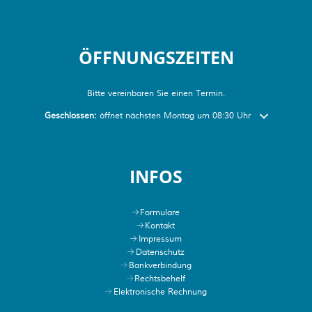
ÖFFNUNGSZEITEN
Bitte vereinbaren Sie einen Termin.
Klicken, um weitere Öffnungs- oder Schließzeiten auszublenden
Geschlossen:
öffnet nächsten Montag um 08:30 Uhr
INFOS
Formulare
Kontakt
Impressum
Datenschutz
Bankverbindung
Rechtsbehelf
Elektronische Rechnung