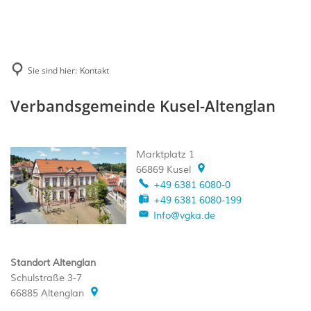
Rathaus
Veranstaltungen
Gemeinden
Rats-und Bürgerinformationssystem
Wirtschaft
Öffentliche Bekanntmachungen
Verbandsgemeinde Kusel-Altenglan
Tourismus
Bürgerservice
Ausschreibungen
Gründen im Remigiusland
Sie sind hier:
Kontakt
Unsere Ortsgemeinden
Verwaltung
Wandern
Stellenausschreibungen
Gewerbegebiete
Kontakt
Verbandsgemeinde Kusel-Altenglan
Wandern für Firmen & Gruppen
Planauslagen
Unternehmerzentrum Remigiusland
Wanderreiten
Wiederkehrende Beiträge
Marktplatz 1
Sehenswürdigkeiten & Ausflugstipps
66869
Wiederkehrende Beiträge Vogelsang
Kusel
+49 6381 6080-0
Museen u. Ausstellungsräume
Wiederkehrende Beiträge Homburge
+49 6381 6080-199
Info@vgka.de
Für Kids
Verschonungsfristen OG Konken - 
Kurzurlaub im Grünen
Infobriefe "Neues Entgeltsystem"
Standort Altenglan
Schwimmbäder
Musterrechner
Schulstraße 3-7
66885
Altenglan
Ferienwohnungen & Wohnen auf de
Wahlen