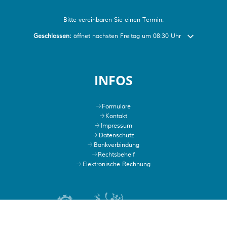
Bitte vereinbaren Sie einen Termin.
Klicken, um weitere Öffnungs- oder Schließzeiten auszublenden
Geschlossen:
öffnet nächsten Freitag um 08:30 Uhr
INFOS
Formulare
Kontakt
Impressum
Datenschutz
Bankverbindung
Rechtsbehelf
Elektronische Rechnung