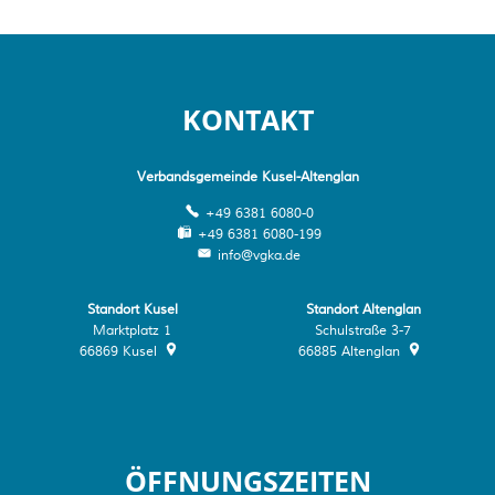
Wohnmobilstellplätze
WkB Straßenbeleuchtung Kusel
Wander- & Gästeführer*innen
Mängelmelder der Wanderwege
KONTAKT
Mitbringsel & Andenken
Verbandsgemeinde Kusel-Altenglan
+49 6381 6080-0
+49 6381 6080-199
info@vgka.de
Standort Kusel
Standort Altenglan
Marktplatz 1
Schulstraße 3-7
66869
Kusel
66885
Altenglan
ÖFFNUNGSZEITEN