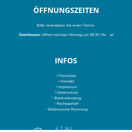
ÖFFNUNGSZEITEN
Bitte vereinbaren Sie einen Termin.
Klicken, um weitere Öffnungs- oder Schließzeiten auszublenden
Geschlossen:
öffnet nächsten Montag um 08:30 Uhr
INFOS
Formulare
Kontakt
Impressum
Datenschutz
Bankverbindung
Rechtsbehelf
Elektronische Rechnung