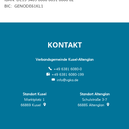
IBAN: DE13 5409 0000 0031 0006 02
BIC: GENODE61KL1
Wohnmobilstellplätze
WkB Straßenbeleuchtung Kusel
Wander- & Gästeführer*innen
Mängelmelder der Wanderwege
Mitbringsel & Andenken
KONTAKT
Verbandsgemeinde Kusel-Altenglan
+49 6381 6080-0
+49 6381 6080-199
info@vgka.de
Standort Kusel
Standort Altenglan
Marktplatz 1
Schulstraße 3-7
66869
Kusel
66885
Altenglan