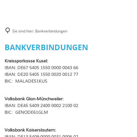
Rathaus
Veranstaltungen
Gemeinden
Rats-und Bürgerinformationssystem
Wirtschaft
Öffentliche Bekanntmachungen
Verbandsgemeinde Kusel-Altenglan
Tourismus
Bürgerservice
Ausschreibungen
Gründen im Remigiusland
Sie sind hier:
Bankverbindungen
Unsere Ortsgemeinden
Verwaltung
Wandern
Stellenausschreibungen
Gewerbegebiete
Bankverbindungen
BANKVERBINDUNGEN
Wandern für Firmen & Gruppen
Planauslagen
Unternehmerzentrum Remigiusland
Kreissparkasse Kusel:
Wanderreiten
Wiederkehrende Beiträge
IBAN: DE67 5405 1550 0000 0043 66
Sehenswürdigkeiten & Ausflugstipps
IBAN: DE20 5405 1550 0020 0012 77
Wiederkehrende Beiträge Vogelsang
BIC: MALADE51KUS
Museen u. Ausstellungsräume
Wiederkehrende Beiträge Homburge
Für Kids
Verschonungsfristen OG Konken - 
Volksbank Glan-Münchweiler:
IBAN: DE45 5409 2400 0002 2100 02
Kurzurlaub im Grünen
Infobriefe "Neues Entgeltsystem"
BIC: GENODE61GLM
Schwimmbäder
Musterrechner
Volksbank Kaiserslautern:
Ferienwohnungen & Wohnen auf de
Wahlen