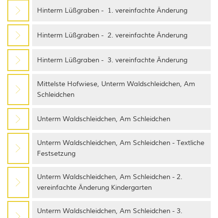
Hinterm Lüßgraben - 1. vereinfachte Änderung
Wohnmobilstellplätze
WkB Straßenbeleuchtung Kusel
Wander- & Gästeführer*innen
Hinterm Lüßgraben - 2. vereinfachte Änderung
Mängelmelder der Wanderwege
Hinterm Lüßgraben - 3. vereinfachte Änderung
Mitbringsel & Andenken
Mittelste Hofwiese, Unterm Waldschleidchen, Am
Schleidchen
Unterm Waldschleidchen, Am Schleidchen
Unterm Waldschleidchen, Am Schleidchen - Textliche
Festsetzung
Unterm Waldschleidchen, Am Schleidchen - 2.
vereinfachte Änderung Kindergarten
Unterm Waldschleidchen, Am Schleidchen - 3.