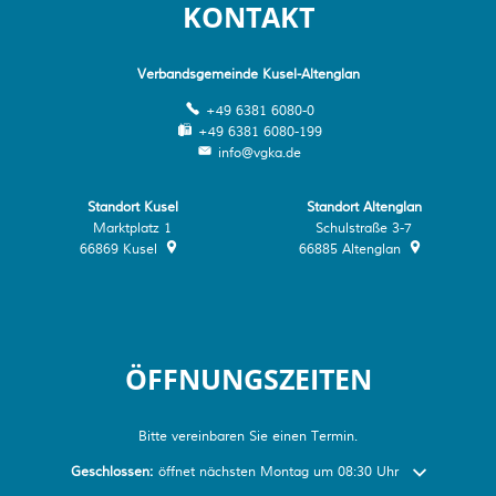
KONTAKT
Verbandsgemeinde Kusel-Altenglan
+49 6381 6080-0
+49 6381 6080-199
info@vgka.de
Standort Kusel
Standort Altenglan
Marktplatz 1
Schulstraße 3-7
66869
Kusel
66885
Altenglan
ÖFFNUNGSZEITEN
Bitte vereinbaren Sie einen Termin.
Klicken, um weitere Öffnungs- oder Schließzeiten auszublenden
Geschlossen:
öffnet nächsten Montag um 08:30 Uhr